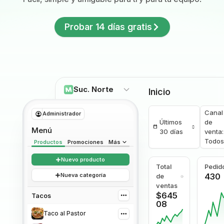
Probar 14 días gratis
Suc. Norte
Inicio
Canal
Administrador
Últimos
de
Menú
30 días
venta:
Todos
Productos
Promociones
Más
Nuevo producto
Total
Pedid
Nueva categoría
430
de
ventas
$645
Tacos
08
Taco al Pastor