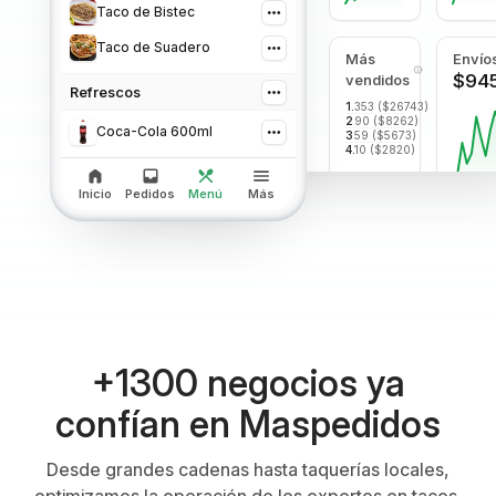
Taco de Bistec
Taco de Suadero
Más
Envío
$94
vendidos
Refrescos
1.
Taco al Pastor
353 ($26743)
2.
90 ($8262)
Taco de Bistec
Coca-Cola 600ml
3.
59 ($5673)
Coca-Cola 600ml
4.
10 ($2820)
Orden de Gringas
Inicio
Pedidos
Menú
Más
+1300 negocios ya
confían en Maspedidos
Desde grandes cadenas hasta taquerías locales,